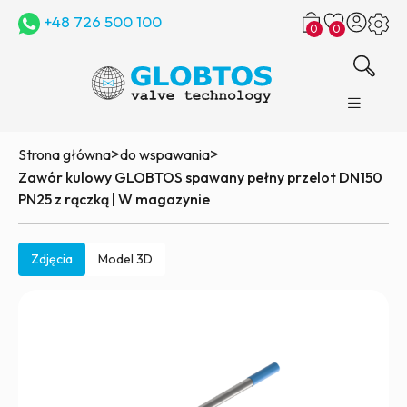
+48 726 500 100
0
0
>
>
Strona główna
do wspawania
Zawór kulowy GLOBTOS spawany pełny przelot DN150
PN25 z rączką | W magazynie
Zdjęcia
Model 3D