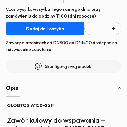
Czas wysyłki:
wysyłka tego samego dnia przy
zamówieniu do godziny 11.00 (dni robocze)
ilość
Dodaj do koszyka
Zawór
kulowy
Zawory o średnicach od DN800 do DN1400 dostępne na
GLOBTOS
indywidualne zapytanie.
spawany
pełny
Skonfiguruj swój produkt
przelot
DN150
PN25
Opis
z
rączką
GLOBTOS W150-25 F
|
W
Zawór kulowy do wspawania –
magazynie