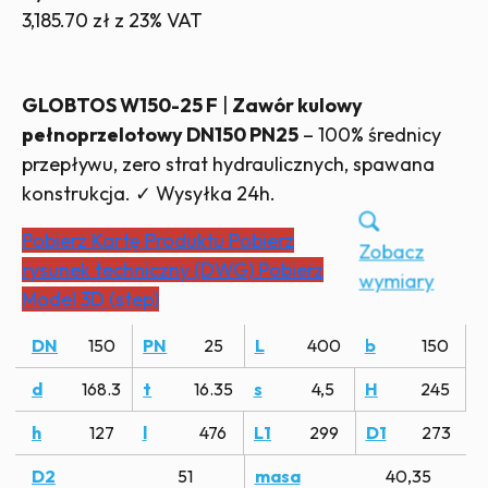
3,185.70
zł
z 23% VAT
GLOBTOS W150-25 F
|
Zawór kulowy
pełnoprzelotowy DN150 PN25
– 100% średnicy
przepływu, zero strat hydraulicznych, spawana
konstrukcja. ✓ Wysyłka 24h.
Pobierz Kartę Produktu
Pobierz
Zobacz
rysunek techniczny (DWG)
Pobierz
wymiary
Model 3D (step)
DN
150
PN
25
L
400
b
150
d
168.3
t
16.35
s
4,5
H
245
h
127
l
476
L1
299
D1
273
D2
51
masa
40,35