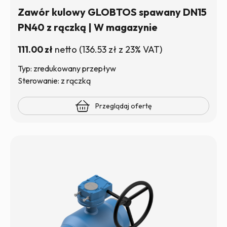
Zawór kulowy GLOBTOS spawany DN15
PN40 z rączką | W magazynie
111.00
zł
netto
(
136.53
zł
z 23% VAT)
Typ: zredukowany przepływ
Sterowanie: z rączką
Przeglądaj ofertę