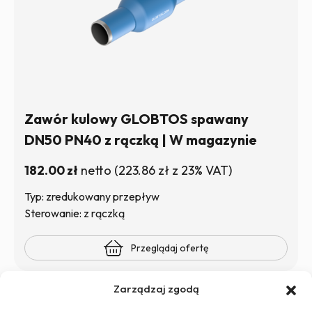
Zawór kulowy GLOBTOS spawany
DN50 PN40 z rączką | W magazynie
182.00
zł
netto
(
223.86
zł
z 23% VAT)
Typ: zredukowany przepływ
Sterowanie: z rączką
Przeglądaj ofertę
Zarządzaj zgodą
1
2
3
4
…
11
12
13