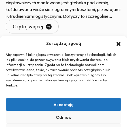
ciepłowniczych montowana jest głęboko pod ziemią,
każda awaria wiąże się z ogromnymi kosztami, przestojami
i utrudnieniami logistycznymi. Dotyczy to szczególnie
zaworów
Czytaj więcej
Zarządzaj zgodą
1
2
Aby zapewnić jak najlepsze wrażenia, korzystamy z technologii, takich
jak pliki cookie, do przechowywania i/lub uzyskiwania dostępu do
informacji o urządzeniu. Zgoda na te technologie pozwoli nam
przetwarzać dane, takie jak zachowanie podczas przeglądania lub
unikalne identyfikatory na tej stronie. Brak wyrażenia zgody lub
wycofanie zgody może niekorzystnie wpłynąć na niektóre cechy i
funkcje.
+48 726 500 100
globtos.web@gmail.com
Akceptuję
ul. Legnicka 60d, 54-204 Wrocław
Polityka
Polityka plików
Regulamin
Odmów
prywatności
cookies (EU)