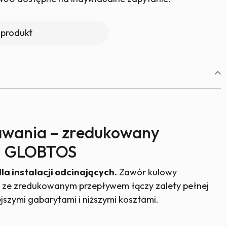
OBTOS
wany
 produkt
80
5
zką
azynie
awania – zredukowany
| GLOBTOS
 instalacji odcinających.
Zawór kulowy
 ze zredukowanym przepływem łączy zalety pełnej
ejszymi gabarytami i niższymi kosztami.