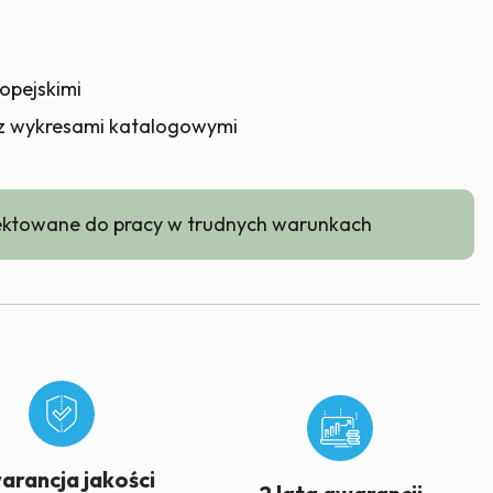
opejskimi
 z wykresami katalogowymi
ktowane do pracy w trudnych warunkach
arancja jakości