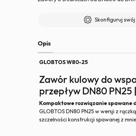
GL
spa
Skonfiguruj swój
DN
PN2
z
Opis
rąc
|
W
GLOBTOS W80-25
mag
Zawór kulowy do wsp
przepływ DN80 PN25 
Kompaktowe rozwiązanie spawane dla
GLOBTOS DN80 PN25 w wersji z rączką
szczelności konstrukcji spawanej z mni