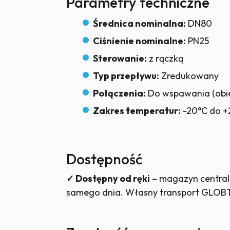
Parametry techniczne
Średnica nominalna:
DN80
Ciśnienie nominalne:
PN25
Sterowanie:
z rączką
Typ przepływu:
Zredukowany
Połączenia:
Do wspawania (obie
Zakres temperatur:
-20°C do 
Dostępność
✓ Dostępny od ręki
– magazyn central
samego dnia. Własny transport GLOBT