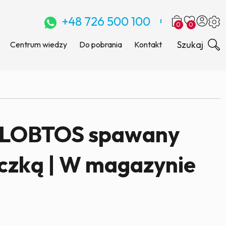
+48 726 500 100
0
0
Szukaj
Centrum wiedzy
Do pobrania
Kontakt
GLOBTOS spawany
czką | W magazynie