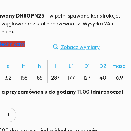
awany DN80 PN25
– w pełni spawana konstrukcja,
tal węglowa oraz stal nierdzewna. ✓ Wysyłka 24h.
eniem.
 techniczny
Zobacz wymiary
s
H
h
l
L1
D1
D2
masa
3.2
158
85
287
177
127
40
6.9
a przy zamówieniu do godziny 11.00 (dni robocze)
ć
ór
owy
00 dostępne na indywidualne zapytanie.