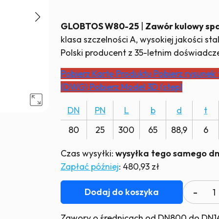
GLOBTOS W80-25
|
Zawór kulowy sp
klasa szczelności A, wysokiej jakości s
Polski producent z 35-letnim doświadcz
Pobierz Kartę Produktu
Pobierz rysunek
(DWG)
Pobierz Model 3D (step)
DN
PN
L
b
d
t
80
25
300
65
88,9
6
Czas wysyłki:
wysyłka tego samego dni
Zapłać później
:
480,93 zł
iloś
Dodaj do koszyka
Zaw
kul
Zawory o średnicach od DN800 do DN14