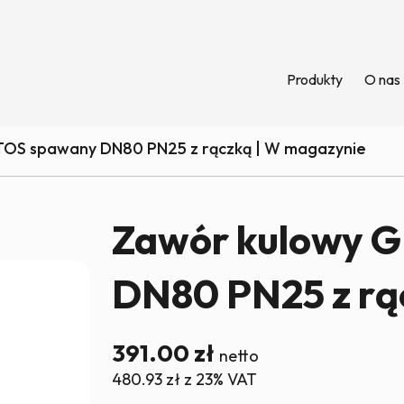
Produkty
O nas
OS spawany DN80 PN25 z rączką | W magazynie
Zawór kulowy 
DN80 PN25 z rą
391.00
zł
netto
480.93
zł
z 23% VAT