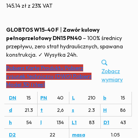
145.14
zł
z 23% VAT
GLOBTOS W15-40 F
|
Zawór kulowy
pełnoprzelotowy DN15 PN40
– 100% średnicy
przepływu, zero strat hydraulicznych, spawana
konstrukcja. ✓ Wysyłka 24h.
Pobierz Kartę Produktu
Pobierz
Zobacz
rysunek techniczny (DWG)
Pobierz
wymiary
Model 3D (step)
DN
15
PN
40
L
210
b
15
d
21.3
t
2,6
s
2.3
H
86
h
54
l
134
L1
83
D1
43
D2
22
masa
1.05