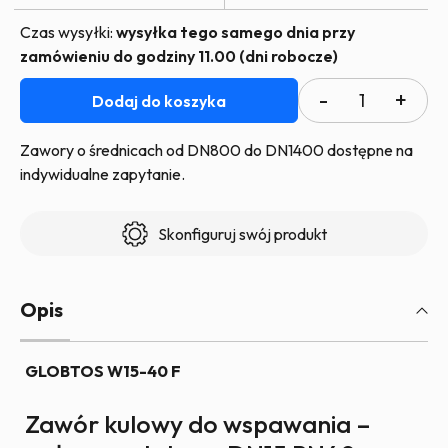
Czas wysyłki:
wysyłka tego samego dnia przy
zamówieniu do godziny 11.00 (dni robocze)
ilość
Dodaj do koszyka
Zawór
kulowy
Zawory o średnicach od DN800 do DN1400 dostępne na
GLOBTOS
indywidualne zapytanie.
spawany
pełny
Skonfiguruj swój produkt
przelot
DN15
PN40
Opis
z
rączką
GLOBTOS W15-40 F
|
W
Zawór kulowy do wspawania –
magazynie