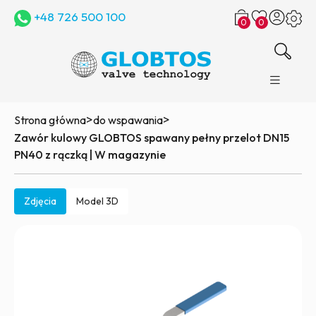
+48 726 500 100
0
0
>
>
Strona główna
do wspawania
Zawór kulowy GLOBTOS spawany pełny przelot DN15
PN40 z rączką | W magazynie
Zdjęcia
Model 3D