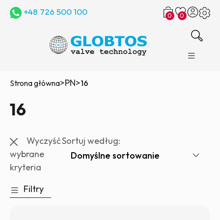
+48 726 500 100
0
0
>
PN
>
Strona główna
16
16
Wyczyść
Sortuj według:
wybrane
kryteria
Filtry