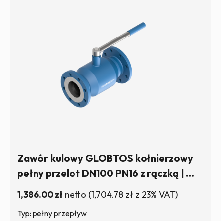
Zawór kulowy GLOBTOS kołnierzowy
pełny przelot DN100 PN16 z rączką | W
magazynie
1,386.00
zł
netto
(
1,704.78
zł
z 23% VAT)
Typ: pełny przepływ