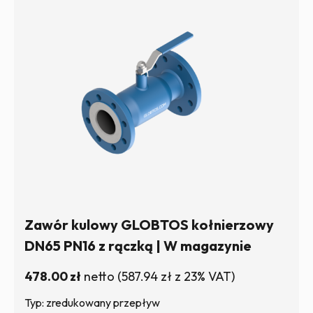
Zawór kulowy GLOBTOS kołnierzowy
DN65 PN16 z rączką | W magazynie
478.00
zł
netto
(
587.94
zł
z 23% VAT)
Typ: zredukowany przepływ