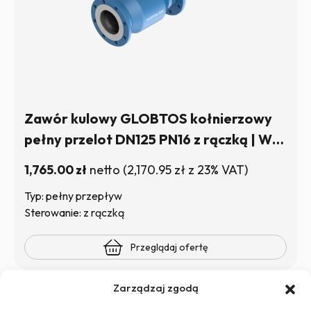
Zawór kulowy GLOBTOS kołnierzowy
pełny przelot DN125 PN16 z rączką | W
magazynie
1,765.00
zł
netto
(
2,170.95
zł
z 23% VAT)
Typ: pełny przepływ
Sterowanie: z rączką
Przeglądaj ofertę
Zarządzaj zgodą
1
2