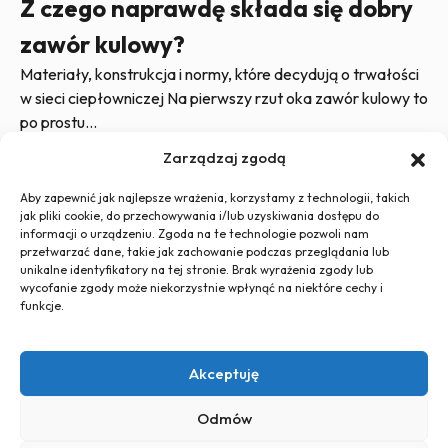
Z czego naprawdę składa się dobry
zawór kulowy?
Materiały, konstrukcja i normy, które decydują o trwałości
w sieci ciepłowniczej Na pierwszy rzut oka zawór kulowy to
po prostu…
Zarządzaj zgodą
Wszystkie wpisy
Aby zapewnić jak najlepsze wrażenia, korzystamy z technologii, takich
jak pliki cookie, do przechowywania i/lub uzyskiwania dostępu do
informacji o urządzeniu. Zgoda na te technologie pozwoli nam
przetwarzać dane, takie jak zachowanie podczas przeglądania lub
unikalne identyfikatory na tej stronie. Brak wyrażenia zgody lub
wycofanie zgody może niekorzystnie wpłynąć na niektóre cechy i
funkcje.
+48 726 500 100
globtos.web@gmail.com
Akceptuję
ul. Legnicka 60d, 54-204 Wrocław
Polityka
Polityka plików
Regulamin
Odmów
prywatności
cookies (EU)