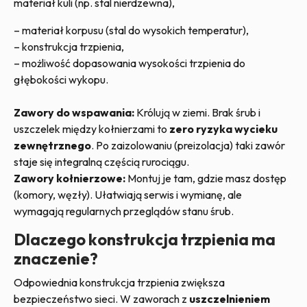
materiał kuli (np. stal nierdzewna),
– materiał korpusu (stal do wysokich temperatur),
– konstrukcja trzpienia,
– możliwość dopasowania wysokości trzpienia do
głębokości wykopu.
Zawory do wspawania:
Królują w ziemi. Brak śrub i
uszczelek między kołnierzami to
zero ryzyka wycieku
zewnętrznego
. Po zaizolowaniu (preizolacja) taki zawór
staje się integralną częścią rurociągu.
Zawory kołnierzowe:
Montuj je tam, gdzie masz dostęp
(komory, węzły). Ułatwiają serwis i wymianę, ale
wymagają regularnych przeglądów stanu śrub.
Dlaczego konstrukcja trzpienia ma
znaczenie?
Odpowiednia konstrukcja trzpienia zwiększa
bezpieczeństwo sieci. W zaworach z
uszczelnieniem