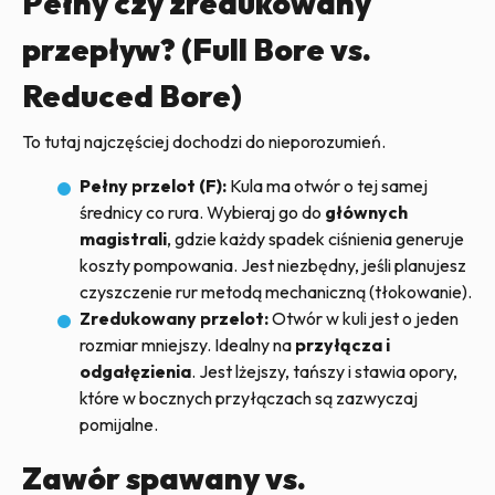
Pełny czy zredukowany
przepływ? (Full Bore vs.
Reduced Bore)
To tutaj najczęściej dochodzi do nieporozumień.
Pełny przelot (F):
Kula ma otwór o tej samej
średnicy co rura. Wybieraj go do
głównych
magistrali
, gdzie każdy spadek ciśnienia generuje
koszty pompowania. Jest niezbędny, jeśli planujesz
czyszczenie rur metodą mechaniczną (tłokowanie).
Zredukowany przelot:
Otwór w kuli jest o jeden
rozmiar mniejszy. Idealny na
przyłącza i
odgałęzienia
. Jest lżejszy, tańszy i stawia opory,
które w bocznych przyłączach są zazwyczaj
pomijalne.
Zawór spawany vs.