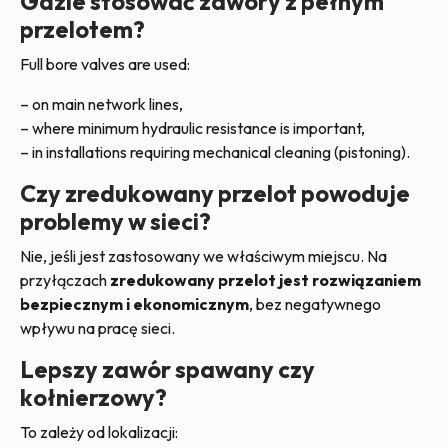
Gdzie stosować zawory z pełnym
przelotem?
Full bore valves are used:
– on main network lines,
– where minimum hydraulic resistance is important,
– in installations requiring mechanical cleaning (pistoning).
Czy zredukowany przelot powoduje
problemy w sieci?
Nie, jeśli jest zastosowany we właściwym miejscu. Na
przyłączach
zredukowany przelot jest rozwiązaniem
bezpiecznym i ekonomicznym
, bez negatywnego
wpływu na pracę sieci.
Lepszy zawór spawany czy
kołnierzowy?
To zależy od lokalizacji: