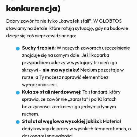
konkurencja)
Dobry zawór to nie tylko „kawałek stali”. W GLOBTOS
stawiamy na detale, które ratują sytuację, gdy na budowie
dzieje się coś nieprzewidzianego:
Suchy trzpień:
W naszych zaworach uszczelnienie
znajduje się na samym dole. Jeśli koparka
przypadkiem uderzy w wystający trzpień i go
skrzywi –
nie ma wycieku!
Medium pozostaje w
rurze, a Ty możesz naprawić element bez
wyłączania sieci.
Kula ze stali nierdzewnej:
To standard, który
sprawia, że zawór nie „zarasta” i po 10 latach
bezczynności zamkniesz go jednym płynnym
ruchem.
Stal stal węglowa wysokiej jakiści:
Materiał
dedykowany do pracy w wysokich temperaturach, o
doskonałej spawalności.