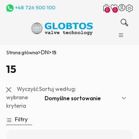
+48 726 500 100
0
0
>
DN
>
Strona główna
15
15
Wyczyść
Sortuj według:
wybrane
kryteria
Filtry