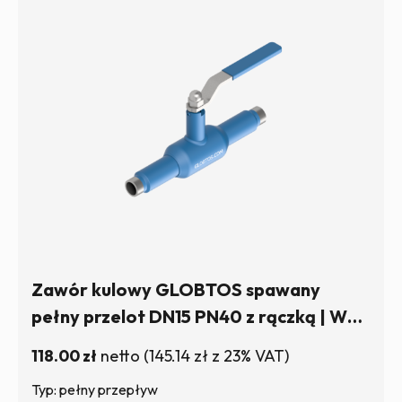
Zawór kulowy GLOBTOS spawany
pełny przelot DN15 PN40 z rączką | W
magazynie
118.00
zł
netto
(
145.14
zł
z 23% VAT)
Typ: pełny przepływ