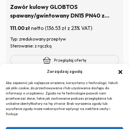
Zawór kulowy GLOBTOS
spawany/gwintowany DN15 PN40 z
rączką | W magazynie
111.00
zł
netto
(
136.53
zł
z 23% VAT)
Typ: zredukowany przepływ
Sterowanie: z rączką
Przeglądaj ofertę
Zarządzaj zgodą
Aby zapewnić jak najlepsze wrażenia, korzystamy z technologii, takich
jak pliki cookie, do przechowywania i/lub uzyskiwania dostępu do
informacji o urządzeniu. Zgoda na te technologie pozwoli nam
przetwarzać dane, takie jak zachowanie podczas przeglądania lub
unikalne identyfikatory na tej stronie. Brak wyrażenia zgody lub
wycofanie zgody może niekorzystnie wpłynąć na niektóre cechy i
+48 726 500 100
funkcje.
globtos.web@gmail.com
ul. Legnicka 60d, 54-204 Wrocław