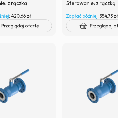
e: z rączką
Sterowanie: z rączką
niej
:
420,66 zł
Zapłać później
:
554,73 zł
Przeglądaj ofertę
Przeglądaj o