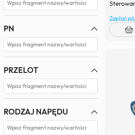
Sterowani
Zapłać póź
PN
PRZELOT
RODZAJ NAPĘDU