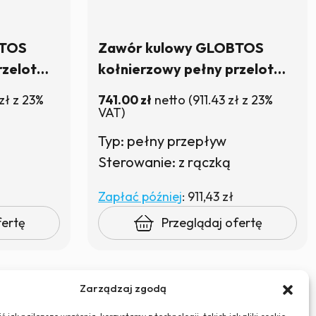
BTOS
Zawór kulowy GLOBTOS
rzelot
kołnierzowy pełny przelot
| W
DN80 PN25 z rączką | W
zł
z 23%
741.00
zł
netto
(
911.43
zł
z 23%
magazynie
VAT)
Typ: pełny przepływ
Sterowanie: z rączką
Zapłać później
:
911,43 zł
fertę
Przeglądaj ofertę
Zarządzaj zgodą