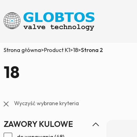
Strona główna
>
Product K1
>
18
>
Strona 2
18
Wyczyść wybrane kryteria
ZAWORY KULOWE
do wspawania
(48)