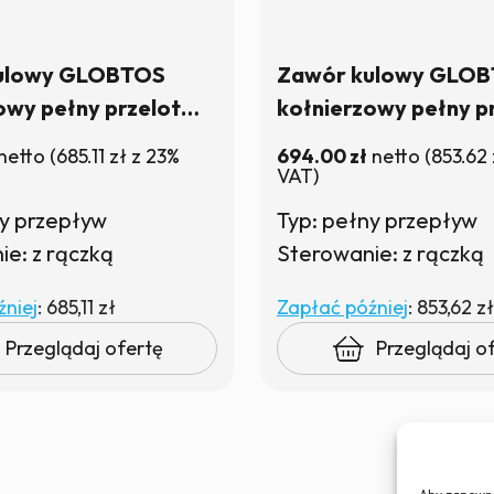
ulowy GLOBTOS
Zawór kulowy GLO
owy pełny przelot
kołnierzowy pełny p
5 z rączką | W
DN80 PN16 z rączką 
netto
(
685.11
zł
z 23%
694.00
zł
netto
(
853.62
ie
magazynie
VAT)
ny przepływ
Typ: pełny przepływ
e: z rączką
Sterowanie: z rączką
niej
:
685,11 zł
Zapłać później
:
853,62 zł
Przeglądaj ofertę
Przeglądaj o