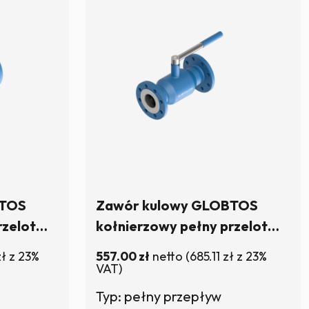
BTOS
Zawór kulowy GLOBTOS
rzelot
kołnierzowy pełny przelot
| W
DN65 PN16 z rączką | W
zł
z 23%
557.00
zł
netto
(
685.11
zł
z 23%
magazynie
VAT)
Typ: pełny przepływ