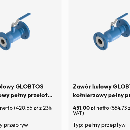
ulowy GLOBTOS
Zawór kulowy GLO
owy pełny przelot
kołnierzowy pełny p
0 z rączką | W
DN50 PN40 z rączką 
netto
(
420.66
zł
z 23%
451.00
zł
netto
(
554.73
ie
magazynie
VAT)
ny przepływ
Typ: pełny przepływ