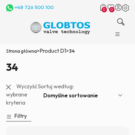
+48 726 500 100
0
0
>
Product D1
>
Strona główna
34
34
Wyczyść
Sortuj według:
wybrane
kryteria
Filtry