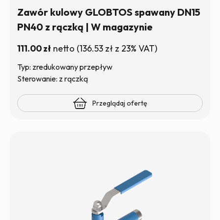
Zawór kulowy GLOBTOS spawany DN15
PN40 z rączką | W magazynie
111.00
zł
netto
(
136.53
zł
z 23% VAT)
Typ: zredukowany przepływ
Sterowanie: z rączką
Przeglądaj ofertę