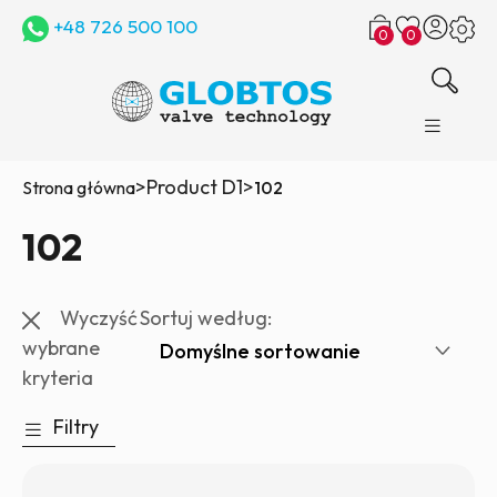
+48 726 500 100
0
0
>
Product D1
>
Strona główna
102
102
Wyczyść
Sortuj według:
wybrane
kryteria
Filtry