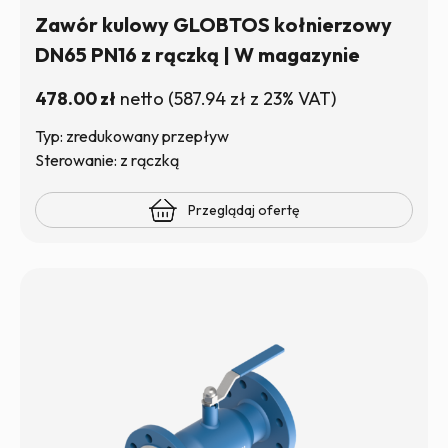
Zawór kulowy GLOBTOS kołnierzowy
DN65 PN16 z rączką | W magazynie
478.00
zł
netto
(
587.94
zł
z 23% VAT)
Typ: zredukowany przepływ
Sterowanie: z rączką
Przeglądaj ofertę