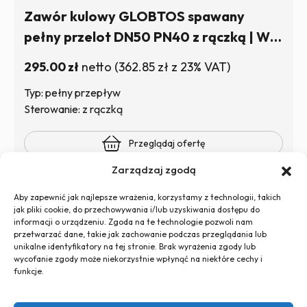
Zawór kulowy GLOBTOS spawany
pełny przelot DN50 PN40 z rączką | W
magazynie
295.00
zł
netto
(
362.85
zł
z 23% VAT)
Typ: pełny przepływ
Sterowanie: z rączką
Przeglądaj ofertę
Zarządzaj zgodą
Aby zapewnić jak najlepsze wrażenia, korzystamy z technologii, takich
jak pliki cookie, do przechowywania i/lub uzyskiwania dostępu do
informacji o urządzeniu. Zgoda na te technologie pozwoli nam
przetwarzać dane, takie jak zachowanie podczas przeglądania lub
unikalne identyfikatory na tej stronie. Brak wyrażenia zgody lub
wycofanie zgody może niekorzystnie wpłynąć na niektóre cechy i
+48 726 500 100
funkcje.
globtos.web@gmail.com
ul. Legnicka 60d, 54-204 Wrocław