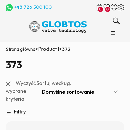
+48 726 500 100
0
0
>
Product l
>
Strona główna
373
373
Wyczyść
Sortuj według:
wybrane
kryteria
Filtry