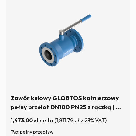
Zawór kulowy GLOBTOS kołnierzowy
pełny przelot DN100 PN25 z rączką | W
magazynie
1,473.00
zł
netto
(
1,811.79
zł
z 23% VAT)
Typ: pełny przepływ