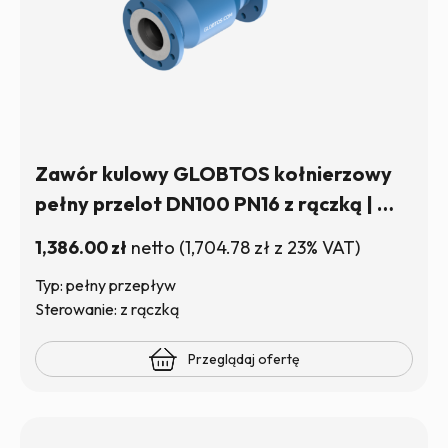
Zawór kulowy GLOBTOS kołnierzowy
pełny przelot DN100 PN16 z rączką | W
magazynie
1,386.00
zł
netto
(
1,704.78
zł
z 23% VAT)
Typ: pełny przepływ
Sterowanie: z rączką
Przeglądaj ofertę