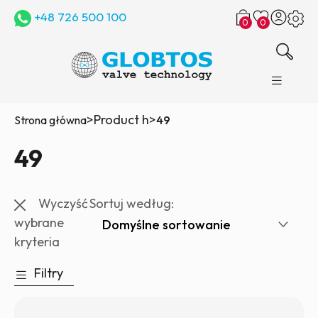
+48 726 500 100
0
0
>
Product h
>
Strona główna
49
49
Wyczyść
Sortuj według:
wybrane
kryteria
Filtry