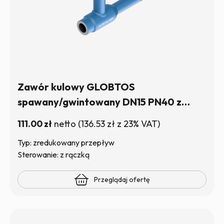
Zawór kulowy GLOBTOS
spawany/gwintowany DN15 PN40 z
rączką | W magazynie
111.00
zł
netto
(
136.53
zł
z 23% VAT)
Typ: zredukowany przepływ
Sterowanie: z rączką
Przeglądaj ofertę