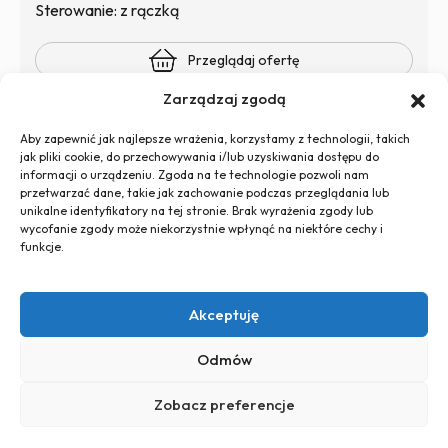
Sterowanie: z rączką
Przeglądaj ofertę
Zarządzaj zgodą
Aby zapewnić jak najlepsze wrażenia, korzystamy z technologii, takich
jak pliki cookie, do przechowywania i/lub uzyskiwania dostępu do
informacji o urządzeniu. Zgoda na te technologie pozwoli nam
przetwarzać dane, takie jak zachowanie podczas przeglądania lub
unikalne identyfikatory na tej stronie. Brak wyrażenia zgody lub
wycofanie zgody może niekorzystnie wpłynąć na niektóre cechy i
+48 726 500 100
funkcje.
globtos.web@gmail.com
ul. Legnicka 60d, 54-204 Wrocław
Polityka
Polityka plików
Akceptuję
Regulamin
prywatności
cookies (EU)
Odmów
Zobacz preferencje
PL
EN