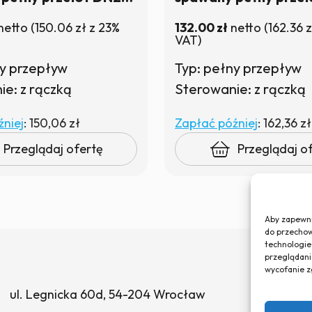
ączką | W magazynie
PN40 z rączką | W m
netto
(
150.06
zł
z 23%
132.00
zł
netto
(
162.36
z
VAT)
ny przepływ
Typ: pełny przepływ
e: z rączką
Sterowanie: z rączką
niej
:
150,06 zł
Zapłać później
:
162,36 zł
Przeglądaj ofertę
Przeglądaj o
Aby zapewnić
do przechow
technologie
przeglądania
wycofanie z
ul. Legnicka 60d, 54-204 Wrocław
Polity