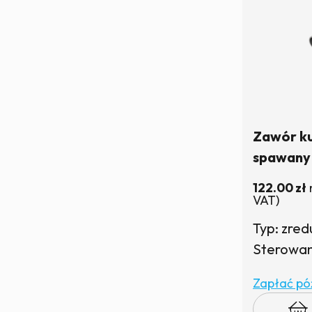
Zawór k
spawany
| W maga
122.00
zł
VAT)
Typ: zre
Sterowani
Zapłać póź