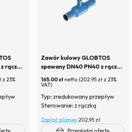
BTOS
Zawór kulowy GLOBTOS
z rączką
spawany DN40 PN40 z rączką
| W magazynie
ł
z 23%
165.00
zł
netto
(
202.95
zł
z 23%
VAT)
zepływ
Typ: zredukowany przepływ
Sterowanie: z rączką
Zapłać później
:
202,95 zł
fertę
Przeglądaj ofertę