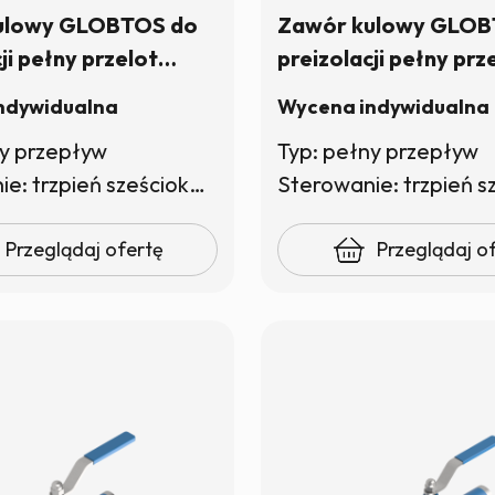
ulowy GLOBTOS do
Zawór kulowy GLOB
ji pełny przelot
preizolacji pełny prz
0 pod klucz (trzpień
DN32 PN40 pod klucz
ndywidualna
Wycena indywidualna
sześciokątny) | W magazynie
sześciokątny
ny przepływ
Typ: pełny przepływ
Sterowanie: trzpień sześciokątny
Przeglądaj ofertę
Przeglądaj o