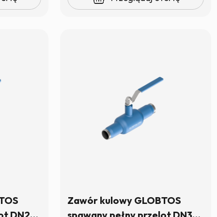
BTOS
Zawór kulowy GLOBTOS
lot DN25
spawany pełny przelot DN32