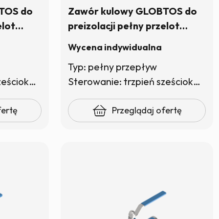
TOS do
Zawór kulowy GLOBTOS do
elot
preizolacji pełny przelot
 (trzpień
DN40 PN40 pod klucz (trzpień
Wycena indywidualna
) | W magazynie
sześciokątny) | W magazynie
Typ: pełny przepływ
Sterowanie: trzpień sześciokątny
Sterowanie: trzpień sześciokątny
fertę
Przeglądaj ofertę