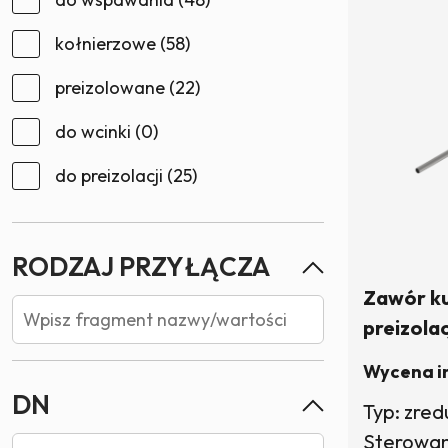
kołnierzowe
(58)
preizolowane
(22)
do wcinki
(0)
do preizolacji
(25)
RODZAJ PRZYŁĄCZA
Zawór k
preizola
klucz (tr
Wycena i
W magaz
DN
Typ: zre
Sterowani