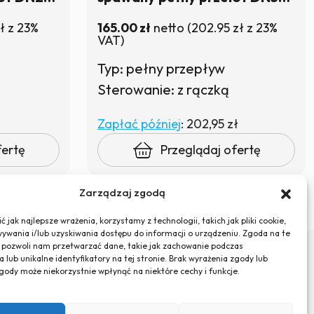
agazynie
PN40 z rączką | W magazynie
ł
z 23%
165.00
zł
netto
(
202.95
zł
z 23%
VAT)
Typ: pełny przepływ
Sterowanie: z rączką
Zapłać później
:
202,95 zł
fertę
Przeglądaj ofertę
Zarządzaj zgodą
 jak najlepsze wrażenia, korzystamy z technologii, takich jak pliki cookie,
ywania i/lub uzyskiwania dostępu do informacji o urządzeniu. Zgoda na te
 pozwoli nam przetwarzać dane, takie jak zachowanie podczas
 lub unikalne identyfikatory na tej stronie. Brak wyrażenia zgody lub
gody może niekorzystnie wpłynąć na niektóre cechy i funkcje.
ka prywatności
Polityka plików cookies (EU)
Regulamin