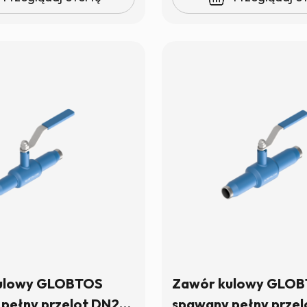
ulowy GLOBTOS
Zawór kulowy GLO
pełny przelot DN20
spawany pełny prze