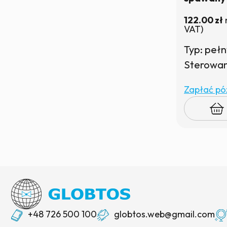
PN40 z r
122.00
zł
VAT)
Typ: peł
Sterowani
Zapłać póź
+48 726 500 100
globtos.web@gmail.com