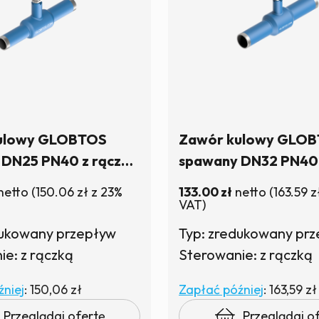
ulowy GLOBTOS
Zawór kulowy GLO
 DN25 PN40 z rączką
spawany DN32 PN40 
zynie
| W magazynie
netto
(
150.06
zł
z 23%
133.00
zł
netto
(
163.59
z
VAT)
dukowany przepływ
Typ: zredukowany pr
e: z rączką
Sterowanie: z rączką
niej
:
150,06 zł
Zapłać później
:
163,59 zł
Przeglądaj ofertę
Przeglądaj o