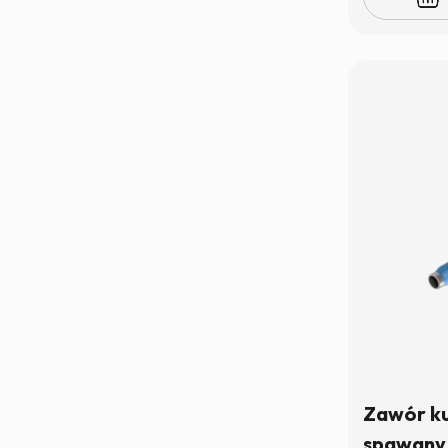
Zawór k
spawany 