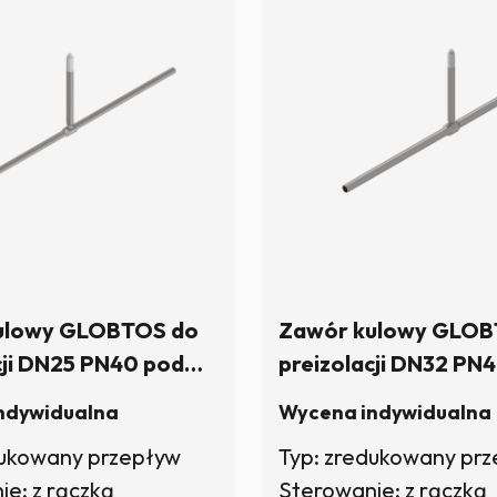
ulowy GLOBTOS do
Zawór kulowy GLOB
cji DN25 PN40 pod
preizolacji DN32 PN
zpień sześciokątny) |
klucz (trzpień sześcio
ndywidualna
Wycena indywidualna
ynie
W magazynie
dukowany przepływ
Typ: zredukowany pr
e: z rączką
Sterowanie: z rączką