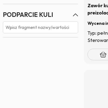
Zawór k
preizolac
PODPARCIE KULI
DN25 PN4
Wycena i
Typ: peł