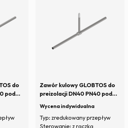
TOS do
Zawór kulowy GLOBTOS do
40 pod
preizolacji DN40 PN40 pod
kątny) |
klucz (trzpień sześciokątny) |
Wycena indywidualna
W magazynie
zepływ
Typ: zredukowany przepływ
Sterowanie: z rączką