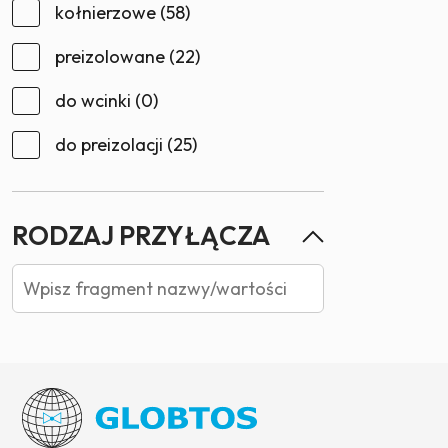
kołnierzowe
(58)
preizolowane
(22)
do wcinki
(0)
do preizolacji
(25)
RODZAJ PRZYŁĄCZA
DN