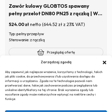
Zawór kulowy GLOBTOS spawany
pełny przelot DN80 PN25 z rączką | W
magazynie
524.00
zł
netto
(
644.52
zł
z 23% VAT)
Typ: pełny przepływ
Sterowanie: z rączką
Przeglądaj ofertę
Zarządzaj zgodą
Aby zapewnić jak najlepsze wrażenia, korzystamy z technologii, takich
jak pliki cookie, do przechowywania i/lub uzyskiwania dostępu do
informacji o urządzeniu. Zgoda na te technologie pozwoli nam
przetwarzać dane, takie jak zachowanie podczas przeglądania lub
unikalne identyfikatory na tej stronie. Brak wyrażenia zgody lub
wycofanie zgody może niekorzystnie wpłynąć na niektóre cechy i
+48 726 500 100
funkcje.
globtos.web@gmail.com
ul. Legnicka 60d, 54-204 Wrocław