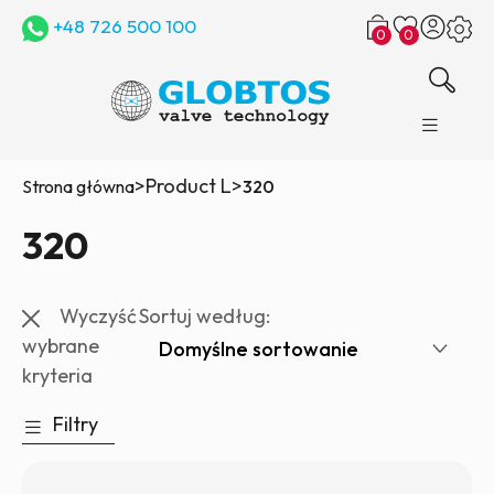
+48 726 500 100
0
0
>
Product L
>
Strona główna
320
320
Wyczyść
Sortuj według:
wybrane
kryteria
Filtry