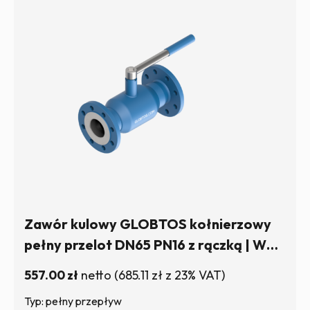
Zawór kulowy GLOBTOS kołnierzowy
pełny przelot DN65 PN16 z rączką | W
magazynie
557.00
zł
netto
(
685.11
zł
z 23% VAT)
Typ: pełny przepływ