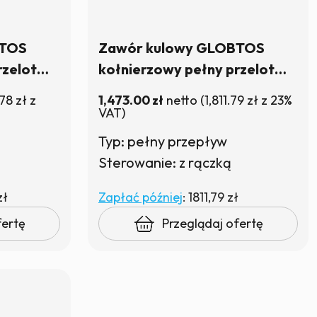
BTOS
Zawór kulowy GLOBTOS
rzelot
kołnierzowy pełny przelot
 | W
DN100 PN25 z rączką | W
.78
zł
z
1,473.00
zł
netto
(
1,811.79
zł
z 23%
magazynie
VAT)
Typ: pełny przepływ
Sterowanie: z rączką
zł
Zapłać później
:
1811,79 zł
fertę
Przeglądaj ofertę