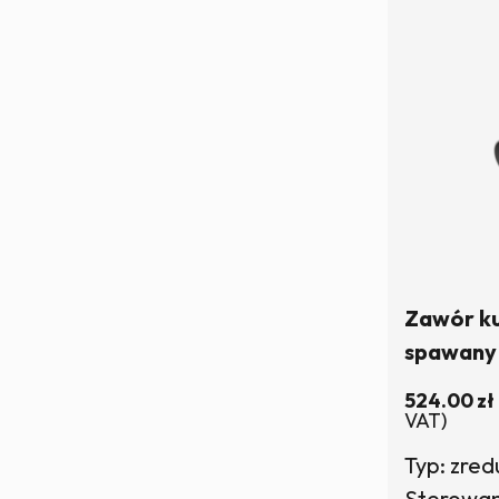
Zawór k
spawany
rączką |
524.00
zł
VAT)
Typ: zre
Sterowani