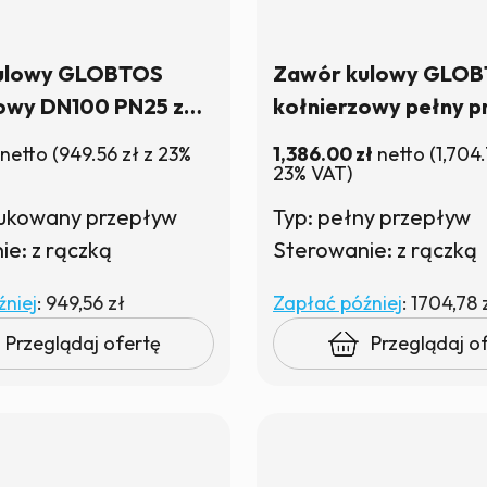
ulowy GLOBTOS
Zawór kulowy GLO
owy DN100 PN25 z
kołnierzowy pełny p
 W magazynie
DN100 PN16 z rączką
netto
(
949.56
zł
z 23%
1,386.00
zł
netto
(
1,704
magazynie
23% VAT)
dukowany przepływ
Typ: pełny przepływ
e: z rączką
Sterowanie: z rączką
niej
:
949,56 zł
Zapłać później
:
1704,78 
Przeglądaj ofertę
Przeglądaj o