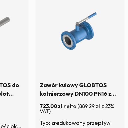
TOS do
Zawór kulowy GLOBTOS
elot
kołnierzowy DN100 PN16 z
cz
rączką | W magazynie
723.00
zł
netto
(
889.29
zł
z 23%
 W
VAT)
Typ: zredukowany przepływ
Sterowanie: trzpień sześciokątny