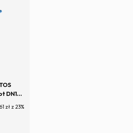
BTOS
lot DN100
agazynie
.61
zł
z 23%