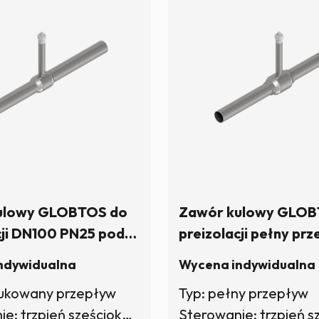
ulowy GLOBTOS do
Zawór kulowy GLOB
cji DN100 PN25 pod
preizolacji pełny prz
zpień sześciokątny) |
DN100 PN25 pod klu
ndywidualna
Wycena indywidualna
ynie
(trzpień sześciokątny) |
dukowany przepływ
Typ: pełny przepływ
magazynie
Sterowanie: trzpień sześciokątny