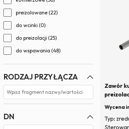
preizolowane
(22)
do wcinki
(0)
do preizolacji
(25)
do wspawania
(48)
RODZAJ PRZYŁĄCZA
Zawór k
preizola
klucz (tr
Wycena i
W magaz
DN
Typ: zre