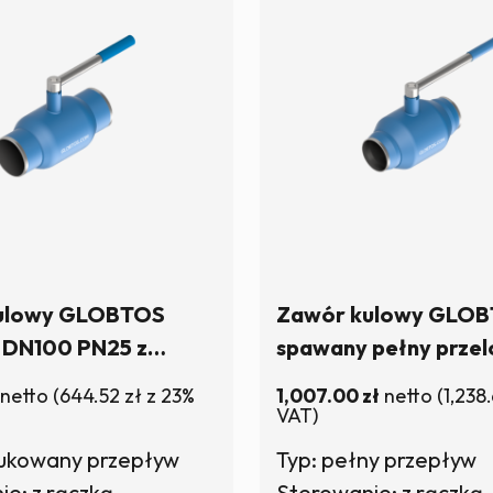
ulowy GLOBTOS
Zawór kulowy GLO
 DN100 PN25 z
spawany pełny prze
 W magazynie
PN25 z rączką | W m
netto
(
644.52
zł
z 23%
1,007.00
zł
netto
(
1,238
VAT)
dukowany przepływ
Typ: pełny przepływ
e: z rączką
Sterowanie: z rączką