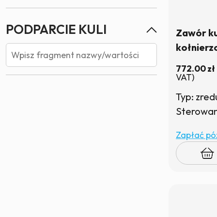
PODPARCIE KULI
Zawór k
kołnierz
rączką |
772.00
zł
VAT)
Typ: zre
Sterowani
Zapłać póź