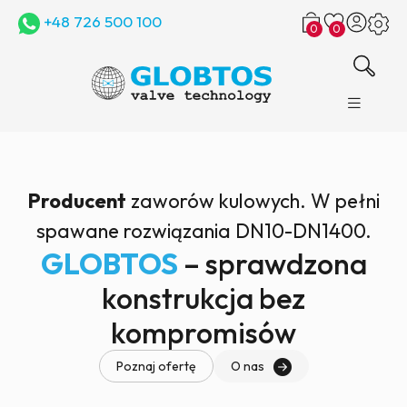
+48 726 500 100
0
0
Producent
zaworów kulowych. W pełni
spawane rozwiązania DN10-DN1400.
GLOBTOS
– sprawdzona
konstrukcja bez
kompromisów
Poznaj ofertę
O nas