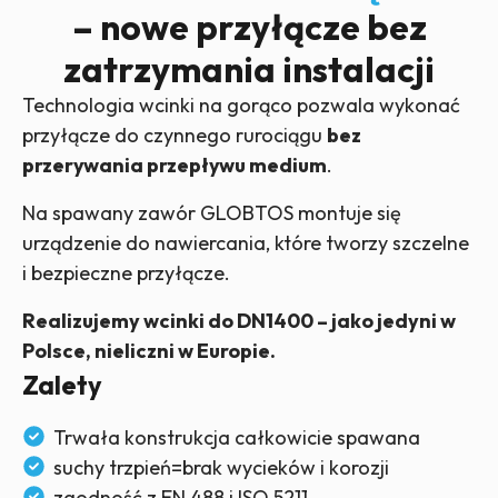
– nowe przyłącze bez
zatrzymania instalacji
Technologia wcinki na gorąco pozwala wykonać
przyłącze do czynnego rurociągu
bez
przerywania przepływu medium
.
Na spawany zawór GLOBTOS montuje się
urządzenie do nawiercania, które tworzy szczelne
i bezpieczne przyłącze.
Realizujemy wcinki do DN1400 – jako jedyni w
Polsce, nieliczni w Europie.
Zalety
Trwała konstrukcja całkowicie spawana
suchy trzpień=brak wycieków i korozji
zgodność z EN 488 i ISO 5211